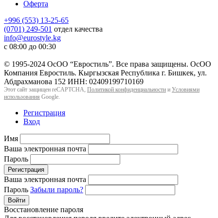
Оферта
+996 (553) 13-25-65
(0701) 249-501
отдел качества
info@eurostyle.kg
с 08:00 до 00:30
© 1995-2024 ОсОО “Евростиль”. Все права защищены. ОсОО
Компания Евростиль. Кыргызская Республика г. Бишкек, ул.
Абдрахманова 152 ИНН: 02409199710169
Этот сайт защищен reCAPTCHA,
Политикой конфиденциальности
и
Условиями
использования
Google.
Регистрация
Вход
Имя
Ваша электронная почта
Пароль
Регистрация
Ваша электронная почта
Пароль
Забыли пароль?
Войти
Восстановление пароля