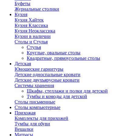
Буфеты
Журнальные столики
Кухня
Кухня Хайтек
Кухня Классика
Кухня Неоклассика
Кухни в наличии
Столы и Стулья
Стулья
Круглые, овальные столы
Квадратные, прямоугольные столы
Детская
Юношеские гарнитуры
Детские односпальные кровати
Детские двухъярусные кровати
Системы хранения
Шкафы, стеллажи и полки для детской
Тумбы и комоды для детской
Столы письменные
Столы компьютерные
Прихожая
Комплекты для прихожей
Тумбы для обуви
Вешалки
Матрасы