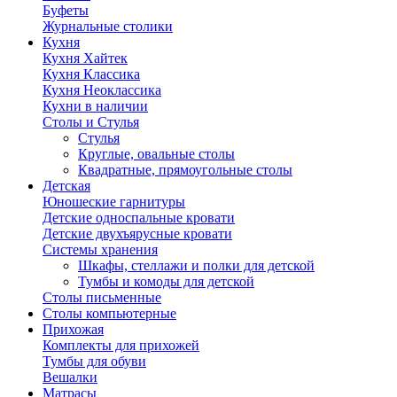
Буфеты
Журнальные столики
Кухня
Кухня Хайтек
Кухня Классика
Кухня Неоклассика
Кухни в наличии
Столы и Стулья
Стулья
Круглые, овальные столы
Квадратные, прямоугольные столы
Детская
Юношеские гарнитуры
Детские односпальные кровати
Детские двухъярусные кровати
Системы хранения
Шкафы, стеллажи и полки для детской
Тумбы и комоды для детской
Столы письменные
Столы компьютерные
Прихожая
Комплекты для прихожей
Тумбы для обуви
Вешалки
Матрасы