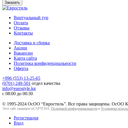
Заказать
Виртуальный тур
Оплата
Отзывы
Контакты
Доставка и сборка
Акции
Вакансии
Карта сайта
Политика конфиденциальности
Оферта
+996 (553) 13-25-65
(0701) 249-501
отдел качества
info@eurostyle.kg
с 08:00 до 00:30
© 1995-2024 ОсОО “Евростиль”. Все права защищены. ОсОО Ко
Этот сайт защищен reCAPTCHA,
Политикой конфиденциальности
и
Условиями исполь
Регистрация
Вход