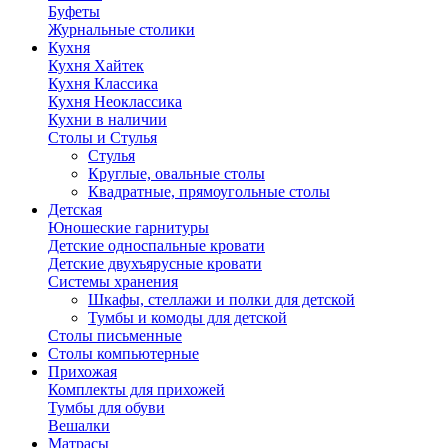
Буфеты
Журнальные столики
Кухня
Кухня Хайтек
Кухня Классика
Кухня Неоклассика
Кухни в наличии
Столы и Стулья
Стулья
Круглые, овальные столы
Квадратные, прямоугольные столы
Детская
Юношеские гарнитуры
Детские односпальные кровати
Детские двухъярусные кровати
Системы хранения
Шкафы, стеллажи и полки для детской
Тумбы и комоды для детской
Столы письменные
Столы компьютерные
Прихожая
Комплекты для прихожей
Тумбы для обуви
Вешалки
Матрасы