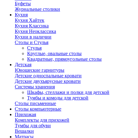
Буфеты
Журнальные столики
Кухня
Кухня Хайтек
Кухня Классика
Кухня Неоклассика
Кухни в наличии
Столы и Стулья
Стулья
Круглые, овальные столы
Квадратные, прямоугольные столы
Детская
Юношеские гарнитуры
Детские односпальные кровати
Детские двухъярусные кровати
Системы хранения
Шкафы, стеллажи и полки для детской
Тумбы и комоды для детской
Столы письменные
Столы компьютерные
Прихожая
Комплекты для прихожей
Тумбы для обуви
Вешалки
Матрасы