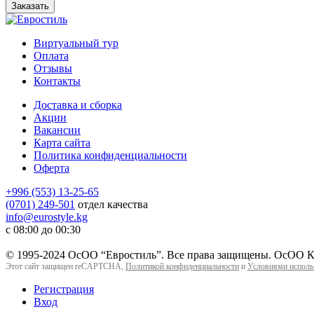
Заказать
Виртуальный тур
Оплата
Отзывы
Контакты
Доставка и сборка
Акции
Вакансии
Карта сайта
Политика конфиденциальности
Оферта
+996 (553) 13-25-65
(0701) 249-501
отдел качества
info@eurostyle.kg
с 08:00 до 00:30
© 1995-2024 ОсОО “Евростиль”. Все права защищены. ОсОО Ко
Этот сайт защищен reCAPTCHA,
Политикой конфиденциальности
и
Условиями исполь
Регистрация
Вход