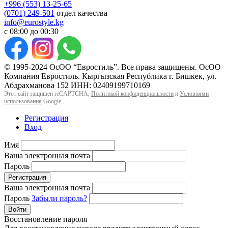
+996 (553) 13-25-65
(0701) 249-501
отдел качества
info@eurostyle.kg
с 08:00 до 00:30
© 1995-2024 ОсОО “Евростиль”. Все права защищены. ОсОО
Компания Евростиль. Кыргызская Республика г. Бишкек, ул.
Абдрахманова 152 ИНН: 02409199710169
Этот сайт защищен reCAPTCHA,
Политикой конфиденциальности
и
Условиями
использования
Google.
Регистрация
Вход
Имя
Ваша электронная почта
Пароль
Регистрация
Ваша электронная почта
Пароль
Забыли пароль?
Войти
Восстановление пароля