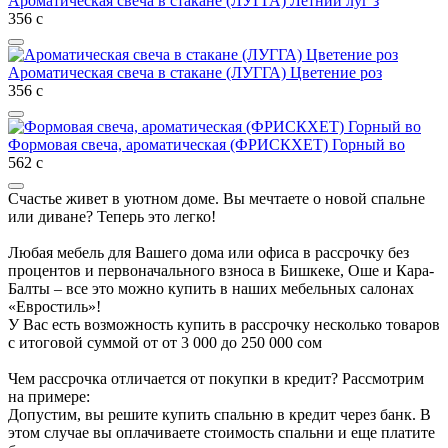
Ароматическая свеча в стакане (ЛУГГА) Летний луг з
356
с
Ароматическая свеча в стакане (ЛУГГА) Цветение роз
356
с
Формовая свеча, ароматическая (ФРИСКХЕТ) Горный во
562
с
Счастье живет в уютном доме. Вы мечтаете о новой спальне
или диване? Теперь это легко!
Любая мебель для Вашего дома или офиса в рассрочку без
процентов и первоначального взноса в Бишкеке, Оше и Кара-
Балты – все это можно купить в наших мебельных салонах
«Евростиль»!
У Вас есть возможность купить в рассрочку несколько товаров
с итоговой суммой от от 3 000 до 250 000 сом
Чем рассрочка отличается от покупки в кредит? Рассмотрим
на примере:
Допустим, вы решите купить спальню в кредит через банк. В
этом случае вы оплачиваете стоимость спальни и еще платите