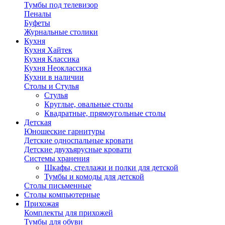
Тумбы под телевизор
Пеналы
Буфеты
Журнальные столики
Кухня
Кухня Хайтек
Кухня Классика
Кухня Неоклассика
Кухни в наличии
Столы и Стулья
Стулья
Круглые, овальные столы
Квадратные, прямоугольные столы
Детская
Юношеские гарнитуры
Детские односпальные кровати
Детские двухъярусные кровати
Системы хранения
Шкафы, стеллажи и полки для детской
Тумбы и комоды для детской
Столы письменные
Столы компьютерные
Прихожая
Комплекты для прихожей
Тумбы для обуви