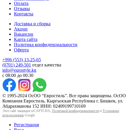
Оплата
Отзывы
Контакты
Доставка и сборка
Акции
Вакансии
Карта сайта
Политика конфиденциальности
Оферта
+996 (553) 13-25-65
(0701) 249-501
отдел качества
info@eurostyle.kg
с 08:00 до 00:30
© 1995-2024 ОсОО “Евростиль”. Все права защищены. ОсОО
Компания Евростиль. Кыргызская Республика г. Бишкек, ул.
Абдрахманова 152 ИНН: 02409199710169
Этот сайт защищен reCAPTCHA,
Политикой конфиденциальности
и
Условиями
использования
Google.
Регистрация
Вход