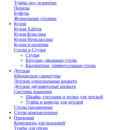
Тумбы под телевизор
Пеналы
Буфеты
Журнальные столики
Кухня
Кухня Хайтек
Кухня Классика
Кухня Неоклассика
Кухни в наличии
Столы и Стулья
Стулья
Круглые, овальные столы
Квадратные, прямоугольные столы
Детская
Юношеские гарнитуры
Детские односпальные кровати
Детские двухъярусные кровати
Системы хранения
Шкафы, стеллажи и полки для детской
Тумбы и комоды для детской
Столы письменные
Столы компьютерные
Прихожая
Комплекты для прихожей
Тумбы для обуви