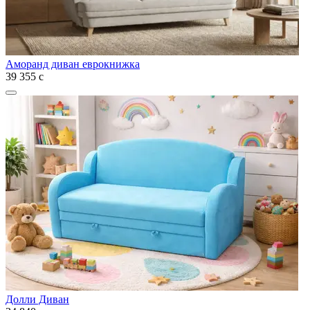
Аморанд диван еврокнижка
39 355
с
Долли Диван