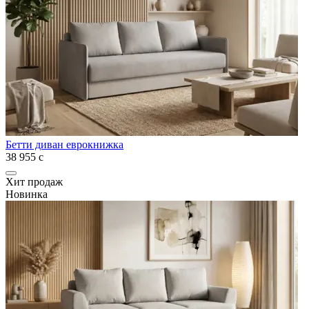
Бетти диван еврокнижка
38 955
с
Хит продаж
Новинка