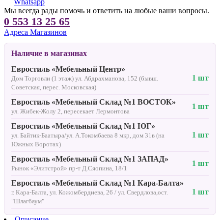
Whatsapp
Мы всегда рады помочь и ответить на любые ваши вопросы.
0 553 13 25 65
Адреса Магазинов
Наличие в магазинах
Евростиль «Мебельный Центр»
1 шт
Дом Торговли (1 этаж) ул. Абдрахманова, 152 (бывш.
Советская, перес. Московская)
Евростиль «Мебельный Склад №1 ВОСТОК»
1 шт
ул. Жибек-Жолу 2, пересекает Лермонтова
Евростиль «Мебельный Склад №1 ЮГ»
1 шт
ул. Байтик-Баатыра/ул. А.Токомбаева 8 мкр, дом 31в (на
Южных Воротах)
Евростиль «Мебельный Склад №1 ЗАПАД»
1 шт
Рынок «Элитстрой» пр-т Д.Сяопина, 18/1
Евростиль «Мебельный Склад №1 Кара-Балта»
1 шт
г. Кара-Балта, ул. Кожомбердиева, 26 / ул. Свердлова,ост.
"Шлагбаум"
Описание