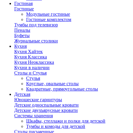
Гостиная
Гостиные
Модульные гостиные
Гостиные комплектом
Тумбы под телевизор
Пеналы
Буфеты
Журнальные столики
Кухня
Кухня Хайтек
Кухня Классика
Кухня Неоклассика
Кухни в наличии
Столы и Стулья
Стулья
Круглые, овальные столы
Квадратные, прямоугольные столы
Детская
Юношеские гарнитуры
Детские односпальные кровати
Детские двухъярусные кровати
Системы хранения
Шкафы, стеллажи и полки для детской
Тумбы и комоды для детской
Столы письменные