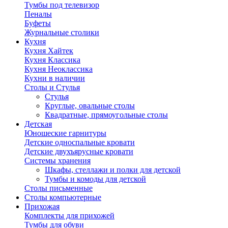
Тумбы под телевизор
Пеналы
Буфеты
Журнальные столики
Кухня
Кухня Хайтек
Кухня Классика
Кухня Неоклассика
Кухни в наличии
Столы и Стулья
Стулья
Круглые, овальные столы
Квадратные, прямоугольные столы
Детская
Юношеские гарнитуры
Детские односпальные кровати
Детские двухъярусные кровати
Системы хранения
Шкафы, стеллажи и полки для детской
Тумбы и комоды для детской
Столы письменные
Столы компьютерные
Прихожая
Комплекты для прихожей
Тумбы для обуви