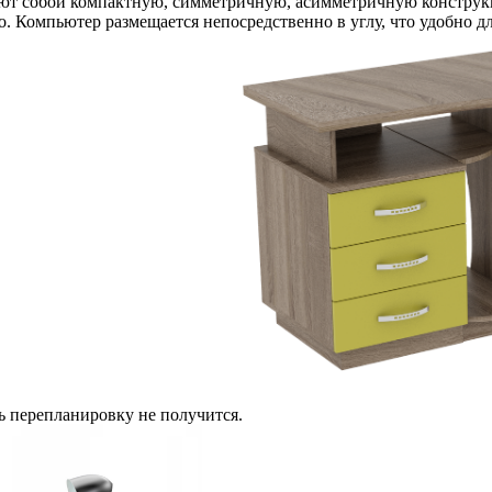
яют собой компактную, симметричную, асимметричную конструк
о. Компьютер размещается непосредственно в углу, что удобно 
ть перепланировку не получится.