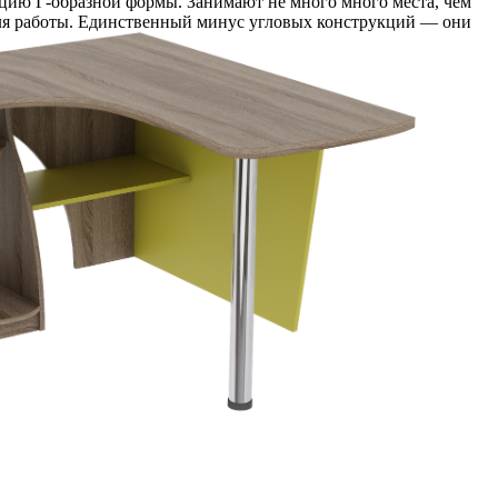
цию Г-образной формы. Занимают не много много места, чем
для работы. Единственный минус угловых конструкций — они