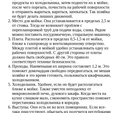
продукты из холодильника, затем поднести их к мойке,
после чего порезать, почистить на рабочей поверхности
и отправить жариться, вариться, запекаться. Так хозяйка
не будет делать лишних движений.
Место для мойки. Она устанавливается в пределах 2,5 м
от стояка. Тогда не возникнет проблем с
перепланировкой труб для подачи воды, слива. Рядом
можно поставить посудомоечную, стиральную машинку.
Плита. Располагается в пределах 0,5-1,5 м от мойки,
ближе к газопроводу и вентиляционному отверстию.
Между плитой и мойкой удобно устанавливать одну из
рабочих поверхностей. С другой стороны от плиты
должно быть свободных 40 см. Это правило
соответствует технике безопасности.
Проходы. Наименьшая их ширина составляет 1,2 м. Это
поможет домочадцам свободно передвигаться, не мешая
хозяйке в это время готовить, пользоваться шкафчиками,
холодильником.
Холодильник. Удобнее, если он будет располагаться
ближе к мойке. Также уместен неподалеку от
микроволновой печи, духового шкафа. Когда места на
кухне слишком мало, сэкономить пространство поможет
перестановка холодильника в коридор.
Выступы. Они есть не во всех помещениях. Если все-
таки присутствуют, обыграть их получится неглубокими