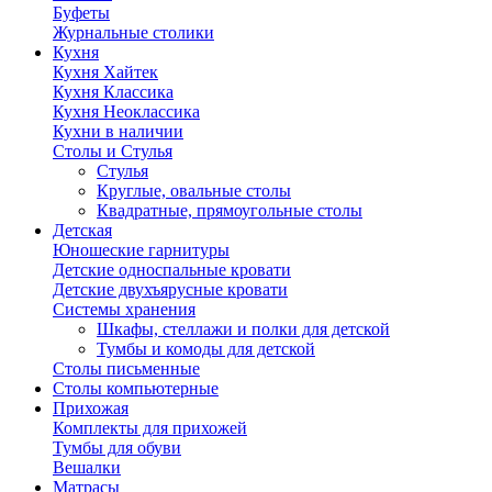
Буфеты
Журнальные столики
Кухня
Кухня Хайтек
Кухня Классика
Кухня Неоклассика
Кухни в наличии
Столы и Стулья
Стулья
Круглые, овальные столы
Квадратные, прямоугольные столы
Детская
Юношеские гарнитуры
Детские односпальные кровати
Детские двухъярусные кровати
Системы хранения
Шкафы, стеллажи и полки для детской
Тумбы и комоды для детской
Столы письменные
Столы компьютерные
Прихожая
Комплекты для прихожей
Тумбы для обуви
Вешалки
Матрасы